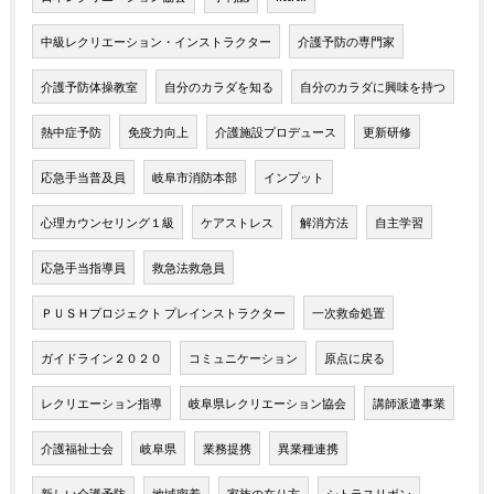
中級レクリエーション・インストラクター
介護予防の専門家
介護予防体操教室
自分のカラダを知る
自分のカラダに興味を持つ
熱中症予防
免疫力向上
介護施設プロデュース
更新研修
応急手当普及員
岐阜市消防本部
インプット
心理カウンセリング１級
ケアストレス
解消方法
自主学習
応急手当指導員
救急法救急員
ＰＵＳＨプロジェクト プレインストラクター
一次救命処置
ガイドライン２０２０
コミュニケーション
原点に戻る
レクリエーション指導
岐阜県レクリエーション協会
講師派遣事業
介護福祉士会
岐阜県
業務提携
異業種連携
新しい介護予防
地域密着
家族の在り方
シトラスリボン