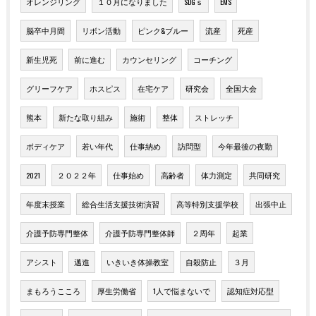
オレンジリング
１０月になりました
SDGｓ
EMS
脳卒中月間
リボン活動
ピンク&ブルー
流産
死産
新生児死
前に進む
カウンセリング
コーチング
グリーフケア
ホスピス
在宅ケア
研究会
全国大会
熊本
新たな取り組み
施術
整体
ストレッチ
ボディケア
若い年代
仕事納め
訪問型
今年最後の夜勤
2021
２０２２年
仕事始め
高齢者
体力測定
共同研究
年度末授業
総合生活支援技術演習
高等特別支援学校
出張中止
介護予防専門整体
介護予防専門整体師
２周年
起業
アシスト
邁進
いきいき体操教室
自殺防止
３月
まもろうこころ
厚生労働省
1人で悩まないで
認知症対応型