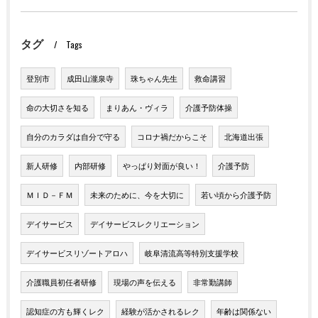
タグ
Tags
登別市
成田山瀧泉寺
珠ちゃん先生
救命講習
命の大切さを知る
まりあん・ヴィラ
介護予防体操
自分のカラダは自分で守る
コロナ禍だからこそ
北海道出張
新人研修
内部研修
やっぱり対面が良い！
介護予防
ＭＩＤ－ＦＭ
未来のために、今を大切に
若い頃から介護予防
デイサービス
デイサービスレクリエーション
デイサービスリゾートアロハ
岐阜清流高等特別支援学校
介護職員初任者研修
現場の声を伝える
非常勤講師
認知症の方も輝くレク
経験が活かされるレク
年齢は関係ない