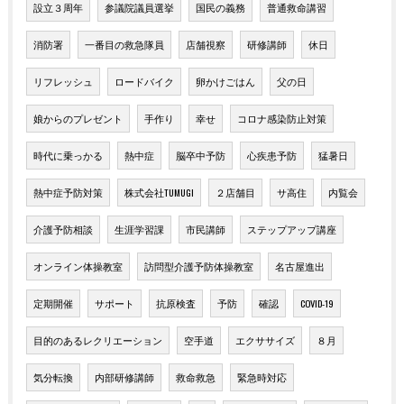
設立３周年
参議院議員選挙
国民の義務
普通救命講習
消防署
一番目の救急隊員
店舗視察
研修講師
休日
リフレッシュ
ロードバイク
卵かけごはん
父の日
娘からのプレゼント
手作り
幸せ
コロナ感染防止対策
時代に乗っかる
熱中症
脳卒中予防
心疾患予防
猛暑日
熱中症予防対策
株式会社TUMUGI
２店舗目
サ高住
内覧会
介護予防相談
生涯学習課
市民講師
ステップアップ講座
オンライン体操教室
訪問型介護予防体操教室
名古屋進出
定期開催
サポート
抗原検査
予防
確認
COVID-19
目的のあるレクリエーション
空手道
エクササイズ
８月
気分転換
内部研修講師
救命救急
緊急時対応