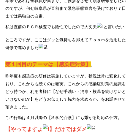
本来であれば全職員が集まり、ご挨拶をさせて頂き研修をしたい
のですが、何せ岐阜県が直前まで緊急事態宣言を受けており７日
までは県独自の自粛。
私は直前のＰＣＲ検査でも陰性でしたので大丈夫
と言いたい
ところですが、ここはグッと気持ちを抑えてＺｏｏｍを活用した
研修で進めました
第１回目のテーマは【感染症対策】
。
昨年度も感染症の研修は実施していますが、状況は常に変化して
おり、これからも続くのは確実。これからの感染症対策の意識を
どう持つか、利用者様に【なぜ手洗い・消毒・検温を続けないと
いけないのか】をどうお伝えして協力を求めるか、をお話させて
頂きました。
この行動は４月以降の【科学的介護】にも繋がる対応の仕方。
【やってますよ
】だけではダメ