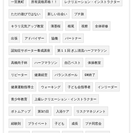
一宮奥町
所有資格昇格！！
レクリエーション・インストラクター
ただの遊びではない
新しい出会い
プチ旅
キラリ元気アップ教室
薄墨桜
根尾
視察
全体研修
出張
アドバイザー
協働
パートナー
認知症サポーター養成講座
第１１回 ぎふ清流ハーフマラソン
高橋尚子杯
ハーフマラソン
自己ベスト
体操教室
リピーター
健康経営
バランスボール
GW終了
健康運動指導士
ウォーキング
子ども会指導者
インリーダー
青少年教育
上級レクリエーション・インストラクター
ボトムアップ
第3の目
入浴ケア
リスクマネジメント
経験則
プライベート
子ども
成長
プチ同窓会