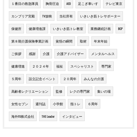
１番目の救急隊員
胸骨圧迫
AED
足こぎ車いす
テレビ東京
カンブリア宮殿
TV放映
当社所有
いきいき筋トレサポーター
保健所
健康増進課
いきいき筋トレ教室
業務継続計画
BCP
第８期介護保険事業計画
覚悟の瞬間
取材
年末年始
ご挨拶
感謝
介護
介護アドバイザー
メンタルヘルス
健康増進
２０２４年
福祉
スペシャリスト
専門家
５周年
設立記念イベント
２０周年
みんなの介護
高齢者レクリエーション
監修
レクの専門家
集いの場
女性セブン
週刊誌
小学館
指トレ
６周年
海外FX株式会社
THE Leader
インタビュー