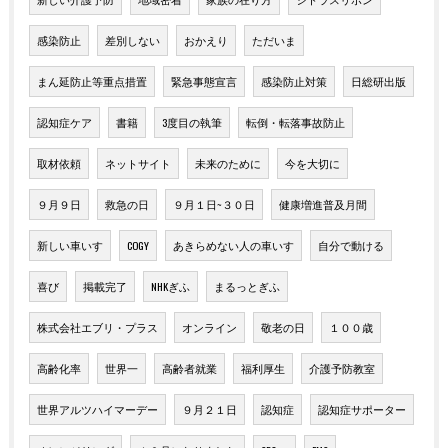
感染防止
差別しない
おかえり
ただいま
まん延防止等重点措置
緊急事態宣言
感染防止対策
日総研出版
認知症ケア
書籍
3度目の執筆
転倒・転落事故防止
取材依頼
ネットサイト
未来のために
今を大切に
９月９日
救急の日
９月１日~３０日
健康増進普及月間
新しい車いす
COGY
あきらめない人の車いす
自分で動ける
喜び
掲載完了
NHKぎふ
まるっとぎふ
株式会社エブリ・プラス
オンライン
敬老の日
１００歳
高齢化率
世界一
高齢者就業
福利厚生
介護予防教室
世界アルツハイマーデー
９月２１日
認知症
認知症サポーター