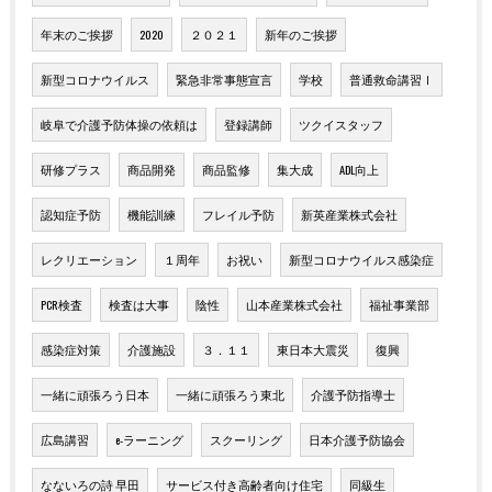
年末のご挨拶
2020
２０２１
新年のご挨拶
新型コロナウイルス
緊急非常事態宣言
学校
普通救命講習Ⅰ
岐阜で介護予防体操の依頼は
登録講師
ツクイスタッフ
研修プラス
商品開発
商品監修
集大成
ADL向上
認知症予防
機能訓練
フレイル予防
新英産業株式会社
レクリエーション
１周年
お祝い
新型コロナウイルス感染症
PCR検査
検査は大事
陰性
山本産業株式会社
福祉事業部
感染症対策
介護施設
３．１１
東日本大震災
復興
一緒に頑張ろう日本
一緒に頑張ろう東北
介護予防指導士
広島講習
e-ラーニング
スクーリング
日本介護予防協会
なないろの詩 早田
サービス付き高齢者向け住宅
同級生