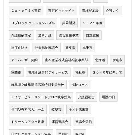
ＣａｒｅＴＥＸ東京
東京ビックサイト
青梅展示場
介護レク
９ブロック クッションパズル
共同開発
２０２１年度
介護報酬改定
通所介護
総合支援事業
自立支援
重度化防止
社会福祉協議会
要支援
本巣市
アドバイザー契約
山本産業株式会社福祉事業部
北海道
伊達市
室蘭市
機能訓練専門デイサービス
福祉職
２０４０年に向けて
岐阜県立岐阜清流高等特別支援学校
福祉コース
デイサービス・リゾートアロハ岐阜鏡島
介護福祉士
看護の日
住宅型有料老人ホーム
岐阜市
子ども未来部
ドリームシアター岐阜
運営審議会
審議会委員
日本レクリエーション協会
季刊誌
Recrew