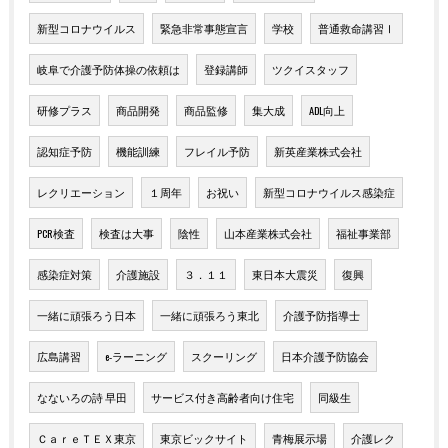
新型コロナウイルス
緊急非常事態宣言
学校
普通救命講習Ⅰ
岐阜で介護予防体操の依頼は
登録講師
ツクイスタッフ
研修プラス
商品開発
商品監修
集大成
ADL向上
認知症予防
機能訓練
フレイル予防
新英産業株式会社
レクリエーション
１周年
お祝い
新型コロナウイルス感染症
PCR検査
検査は大事
陰性
山本産業株式会社
福祉事業部
感染症対策
介護施設
３．１１
東日本大震災
復興
一緒に頑張ろう日本
一緒に頑張ろう東北
介護予防指導士
広島講習
e-ラーニング
スクーリング
日本介護予防協会
なないろの詩 早田
サービス付き高齢者向け住宅
同級生
ＣａｒｅＴＥＸ東京
東京ビックサイト
青梅展示場
介護レク