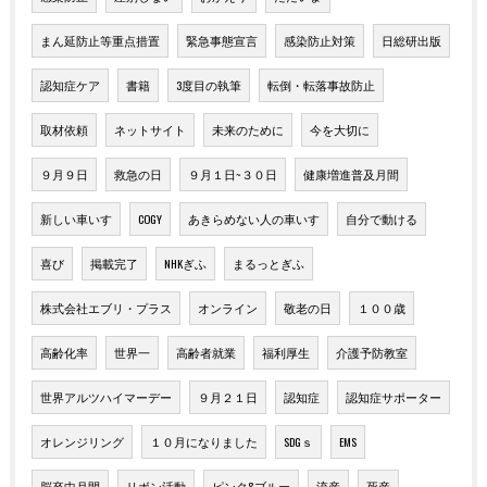
まん延防止等重点措置
緊急事態宣言
感染防止対策
日総研出版
認知症ケア
書籍
3度目の執筆
転倒・転落事故防止
取材依頼
ネットサイト
未来のために
今を大切に
９月９日
救急の日
９月１日~３０日
健康増進普及月間
新しい車いす
COGY
あきらめない人の車いす
自分で動ける
喜び
掲載完了
NHKぎふ
まるっとぎふ
株式会社エブリ・プラス
オンライン
敬老の日
１００歳
高齢化率
世界一
高齢者就業
福利厚生
介護予防教室
世界アルツハイマーデー
９月２１日
認知症
認知症サポーター
オレンジリング
１０月になりました
SDGｓ
EMS
脳卒中月間
リボン活動
ピンク&ブルー
流産
死産