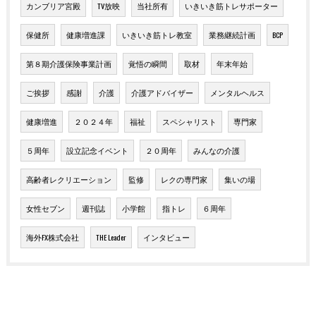
カンブリア宮殿
TV放映
当社所有
いきいき筋トレサポーター
保健所
健康増進課
いきいき筋トレ教室
業務継続計画
BCP
第８期介護保険事業計画
覚悟の瞬間
取材
年末年始
ご挨拶
感謝
介護
介護アドバイザー
メンタルヘルス
健康増進
２０２４年
福祉
スペシャリスト
専門家
５周年
設立記念イベント
２０周年
みんなの介護
高齢者レクリエーション
監修
レクの専門家
集いの場
女性セブン
週刊誌
小学館
指トレ
６周年
海外FX株式会社
THE Leader
インタビュー