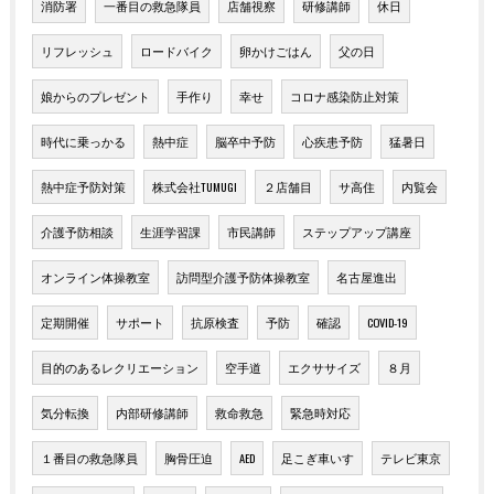
消防署
一番目の救急隊員
店舗視察
研修講師
休日
リフレッシュ
ロードバイク
卵かけごはん
父の日
娘からのプレゼント
手作り
幸せ
コロナ感染防止対策
時代に乗っかる
熱中症
脳卒中予防
心疾患予防
猛暑日
熱中症予防対策
株式会社TUMUGI
２店舗目
サ高住
内覧会
介護予防相談
生涯学習課
市民講師
ステップアップ講座
オンライン体操教室
訪問型介護予防体操教室
名古屋進出
定期開催
サポート
抗原検査
予防
確認
COVID-19
目的のあるレクリエーション
空手道
エクササイズ
８月
気分転換
内部研修講師
救命救急
緊急時対応
１番目の救急隊員
胸骨圧迫
AED
足こぎ車いす
テレビ東京