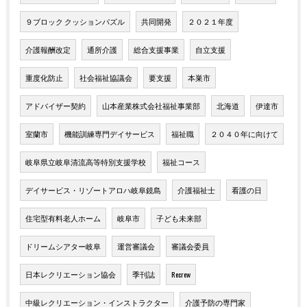
９ブロック クッションパズル
共同開発
２０２１年度
介護報酬改定
通所介護
総合支援事業
自立支援
重度化防止
社会福祉協議会
要支援
本巣市
アドバイザー契約
山本産業株式会社福祉事業部
北海道
伊達市
室蘭市
機能訓練専門デイサービス
福祉職
２０４０年に向けて
岐阜県立岐阜清流高等特別支援学校
福祉コース
デイサービス・リゾートアロハ岐阜鏡島
介護福祉士
看護の日
住宅型有料老人ホーム
岐阜市
子ども未来部
ドリームシアター岐阜
運営審議会
審議会委員
日本レクリエーション協会
季刊誌
Recrew
中級レクリエーション・インストラクター
介護予防の専門家