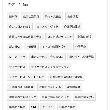
タグ
Tags
登別市
成田山瀧泉寺
珠ちゃん先生
救命講習
命の大切さを知る
まりあん・ヴィラ
介護予防体操
自分のカラダは自分で守る
コロナ禍だからこそ
北海道出張
新人研修
内部研修
やっぱり対面が良い！
介護予防
ＭＩＤ－ＦＭ
未来のために、今を大切に
若い頃から介護予防
デイサービス
デイサービスレクリエーション
デイサービスリゾートアロハ
岐阜清流高等特別支援学校
介護職員初任者研修
現場の声を伝える
非常勤講師
認知症の方も輝くレク
経験が活かされるレク
年齢は関係ない
年末のご挨拶
2020
２０２１
新年のご挨拶