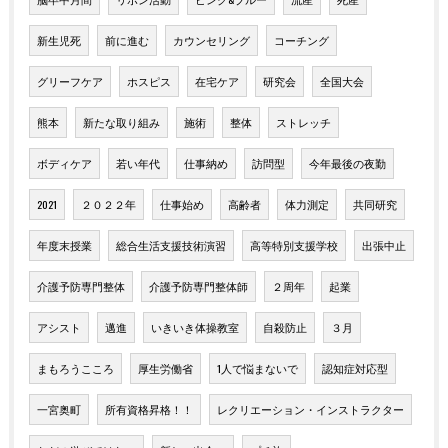
新生児死
前に進む
カウンセリング
コーチング
グリーフケア
ホスピス
在宅ケア
研究会
全国大会
熊本
新たな取り組み
施術
整体
ストレッチ
ボディケア
若い年代
仕事納め
訪問型
今年最後の夜勤
2021
２０２２年
仕事始め
高齢者
体力測定
共同研究
年度末授業
総合生活支援技術演習
高等特別支援学校
出張中止
介護予防専門整体
介護予防専門整体師
２周年
起業
アシスト
邁進
いきいき体操教室
自殺防止
３月
まもろうこころ
厚生労働省
1人で悩まないで
認知症対応型
一宮奥町
所有資格昇格！！
レクリエーション・インストラクター