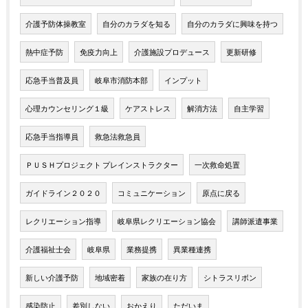
介護予防体操教室
自分のカラダを知る
自分のカラダに興味を持つ
熱中症予防
免疫力向上
介護施設プロデュース
更新研修
応急手当普及員
岐阜市消防本部
インプット
心理カウンセリング１級
ケアストレス
解消方法
自主学習
応急手当指導員
救急法救急員
ＰＵＳＨプロジェクト プレインストラクター
一次救命処置
ガイドライン２０２０
コミュニケーション
原点に戻る
レクリエーション指導
岐阜県レクリエーション協会
講師派遣事業
介護福祉士会
岐阜県
業務提携
異業種連携
新しい介護予防
地域密着
家族の在り方
シトラスリボン
感染防止
差別しない
おかえり
ただいま