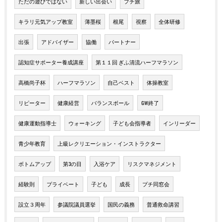
ただの遊びではない
新しい出会い
プチ旅
キラリ元気アップ教室
薄墨桜
根尾
視察
全体研修
出張
アドバイザー
協働
パートナー
認知症サポーター養成講座
第１１回 ぎふ清流ハーフマラソン
高橋尚子杯
ハーフマラソン
自己ベスト
体操教室
リピーター
健康経営
バランスボール
GW終了
健康運動指導士
ウォーキング
子ども会指導者
インリーダー
青少年教育
上級レクリエーション・インストラクター
ボトムアップ
第3の目
入浴ケア
リスクマネジメント
経験則
プライベート
子ども
成長
プチ同窓会
設立３周年
参議院議員選挙
国民の義務
普通救命講習