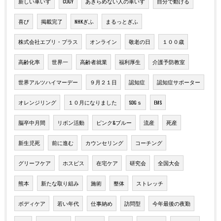
新しい車いす
COGY
あきらめない人の車いす
自分で動ける
喜び
掲載完了
NHKぎふ
まるっとぎふ
株式会社エブリ・プラス
オンライン
敬老の日
１００歳
高齢化率
世界一
高齢者就業
福利厚生
介護予防教室
世界アルツハイマーデー
９月２１日
認知症
認知症サポーター
オレンジリング
１０月になりました
SDGｓ
EMS
脳卒中月間
リボン活動
ピンク&ブルー
流産
死産
新生児死
前に進む
カウンセリング
コーチング
グリーフケア
ホスピス
在宅ケア
研究会
全国大会
熊本
新たな取り組み
施術
整体
ストレッチ
ボディケア
若い年代
仕事納め
訪問型
今年最後の夜勤