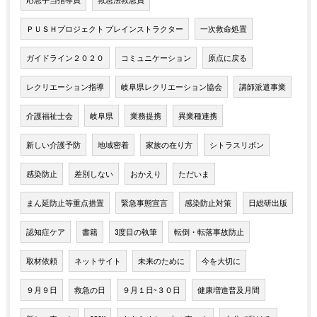
ＰＵＳＨプロジェクト プレインストラクター
一次救命処置
ガイドライン２０２０
コミュニケーション
原点に戻る
レクリエーション指導
岐阜県レクリエーション協会
講師派遣事業
介護福祉士会
岐阜県
業務提携
異業種連携
新しい介護予防
地域密着
家族の在り方
シトラスリボン
感染防止
差別しない
おかえり
ただいま
まん延防止等重点措置
緊急事態宣言
感染防止対策
日総研出版
認知症ケア
書籍
3度目の執筆
転倒・転落事故防止
取材依頼
ネットサイト
未来のために
今を大切に
９月９日
救急の日
９月１日~３０日
健康増進普及月間