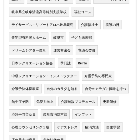
岐阜県立岐阜清流高等特別支援学校
福祉コース
デイサービス・リゾートアロハ岐阜鏡島
介護福祉士
看護の日
住宅型有料老人ホーム
岐阜市
子ども未来部
ドリームシアター岐阜
運営審議会
審議会委員
日本レクリエーション協会
季刊誌
Recrew
中級レクリエーション・インストラクター
介護予防の専門家
介護予防体操教室
自分のカラダを知る
自分のカラダに興味を持つ
熱中症予防
免疫力向上
介護施設プロデュース
更新研修
応急手当普及員
岐阜市消防本部
インプット
心理カウンセリング１級
ケアストレス
解消方法
自主学習
応急手当指導員
救急法救急員