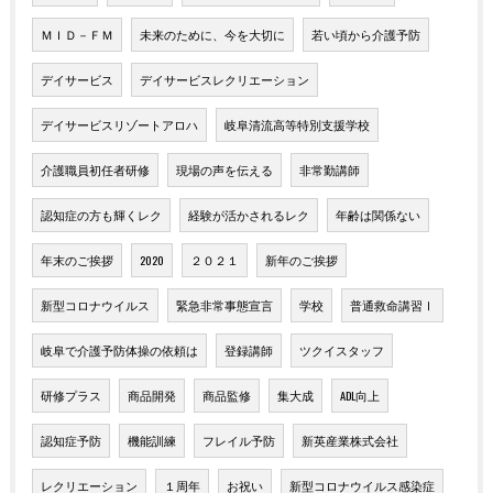
ＭＩＤ－ＦＭ
未来のために、今を大切に
若い頃から介護予防
デイサービス
デイサービスレクリエーション
デイサービスリゾートアロハ
岐阜清流高等特別支援学校
介護職員初任者研修
現場の声を伝える
非常勤講師
認知症の方も輝くレク
経験が活かされるレク
年齢は関係ない
年末のご挨拶
2020
２０２１
新年のご挨拶
新型コロナウイルス
緊急非常事態宣言
学校
普通救命講習Ⅰ
岐阜で介護予防体操の依頼は
登録講師
ツクイスタッフ
研修プラス
商品開発
商品監修
集大成
ADL向上
認知症予防
機能訓練
フレイル予防
新英産業株式会社
レクリエーション
１周年
お祝い
新型コロナウイルス感染症