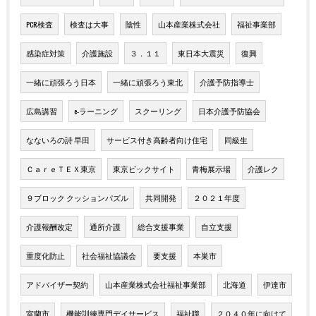
PCR検査
検査は大事
陰性
山本産業株式会社
福祉事業部
感染症対策
介護施設
３．１１
東日本大震災
復興
一緒に頑張ろう日本
一緒に頑張ろう東北
介護予防指導士
広島講習
e-ラーニング
スクーリング
日本介護予防協会
なないろの詩 早田
サービス付き高齢者向け住宅
同級生
ＣａｒｅＴＥＸ東京
東京ビックサイト
青梅展示場
介護レク
９ブロック クッションパズル
共同開発
２０２１年度
介護報酬改定
通所介護
総合支援事業
自立支援
重度化防止
社会福祉協議会
要支援
本巣市
アドバイザー契約
山本産業株式会社福祉事業部
北海道
伊達市
室蘭市
機能訓練専門デイサービス
福祉職
２０４０年に向けて