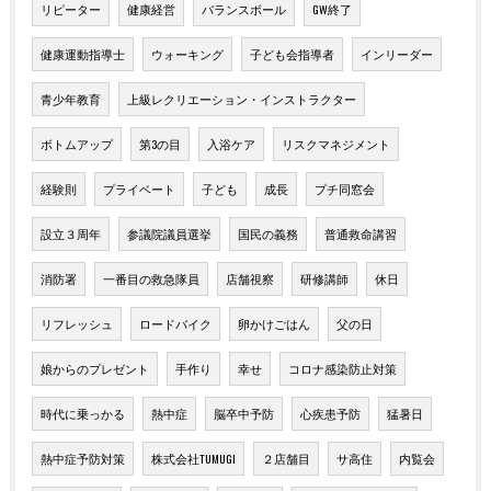
リピーター
健康経営
バランスボール
GW終了
健康運動指導士
ウォーキング
子ども会指導者
インリーダー
青少年教育
上級レクリエーション・インストラクター
ボトムアップ
第3の目
入浴ケア
リスクマネジメント
経験則
プライベート
子ども
成長
プチ同窓会
設立３周年
参議院議員選挙
国民の義務
普通救命講習
消防署
一番目の救急隊員
店舗視察
研修講師
休日
リフレッシュ
ロードバイク
卵かけごはん
父の日
娘からのプレゼント
手作り
幸せ
コロナ感染防止対策
時代に乗っかる
熱中症
脳卒中予防
心疾患予防
猛暑日
熱中症予防対策
株式会社TUMUGI
２店舗目
サ高住
内覧会