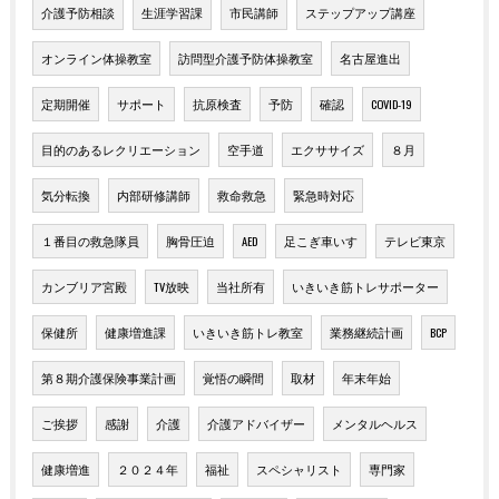
介護予防相談
生涯学習課
市民講師
ステップアップ講座
オンライン体操教室
訪問型介護予防体操教室
名古屋進出
定期開催
サポート
抗原検査
予防
確認
COVID-19
目的のあるレクリエーション
空手道
エクササイズ
８月
気分転換
内部研修講師
救命救急
緊急時対応
１番目の救急隊員
胸骨圧迫
AED
足こぎ車いす
テレビ東京
カンブリア宮殿
TV放映
当社所有
いきいき筋トレサポーター
保健所
健康増進課
いきいき筋トレ教室
業務継続計画
BCP
第８期介護保険事業計画
覚悟の瞬間
取材
年末年始
ご挨拶
感謝
介護
介護アドバイザー
メンタルヘルス
健康増進
２０２４年
福祉
スペシャリスト
専門家