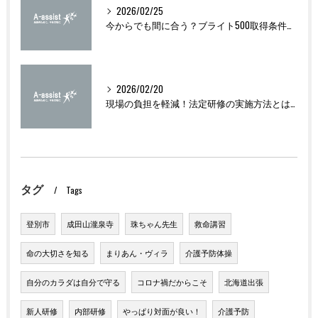
2026/02/25
今からでも間に合う？ブライト500取得条件をわかりやすく解説
2026/02/20
現場の負担を軽減！法定研修の実施方法とは？
タグ
Tags
登別市
成田山瀧泉寺
珠ちゃん先生
救命講習
命の大切さを知る
まりあん・ヴィラ
介護予防体操
自分のカラダは自分で守る
コロナ禍だからこそ
北海道出張
新人研修
内部研修
やっぱり対面が良い！
介護予防