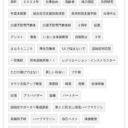
2021
２０２２年
仕事始め
高齢者
体力測定
共同研究
年度末授業
総合生活支援技術演習
高等特別支援学校
出張中止
介護予防専門整体
介護予防専門整体師
２周年
起業
アシスト
邁進
いきいき体操教室
自殺防止
３月
まもろうこころ
厚生労働省
1人で悩まないで
認知症対応型
一宮奥町
所有資格昇格！！
レクリエーション・インストラクター
ただの遊びではない
新しい出会い
プチ旅
キラリ元気アップ教室
薄墨桜
根尾
視察
全体研修
出張
アドバイザー
協働
パートナー
認知症サポーター養成講座
第１１回 ぎふ清流ハーフマラソン
高橋尚子杯
ハーフマラソン
自己ベスト
体操教室